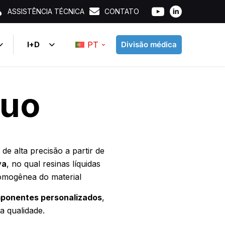
ASSISTÊNCIA TÉCNICA
CONTATO
I+D
PT
Divisão médica
cuo
e alta precisão a partir de
va
, no qual resinas líquidas
homogênea do material
mponentes personalizados
,
 qualidade.