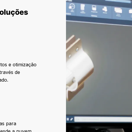
soluções
tos e otimização
través de
ado.
cas para
desde a nuvem