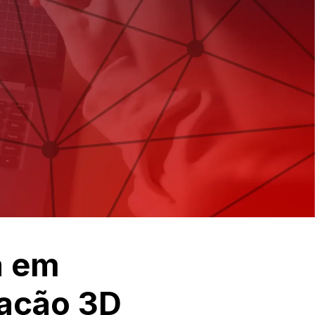
a em
ização 3D