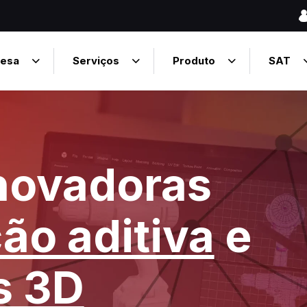
esa
Serviços
Produto
SAT
novadoras
ão aditiva
e
s 3D