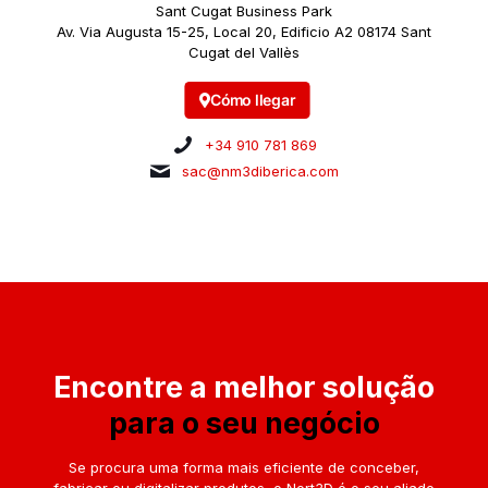
Sant Cugat Business Park
Av. Via Augusta 15-25, Local 20, Edificio A2
08174 Sant
Cugat del Vallès
Cómo llegar
+34 910 781 869
sac@nm3diberica.com
Encontre a melhor solução
para o seu negócio
Se procura uma forma mais eficiente de conceber,